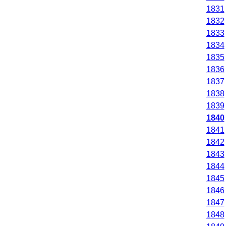
1831
1832
1833
1834
1835
1836
1837
1838
1839
1840
1841
1842
1843
1844
1845
1846
1847
1848