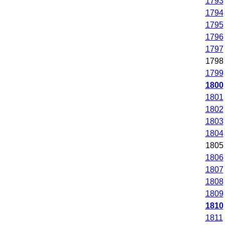
1793
1794
1795
1796
1797
1798
1799
1800
1801
1802
1803
1804
1805
1806
1807
1808
1809
1810
1811