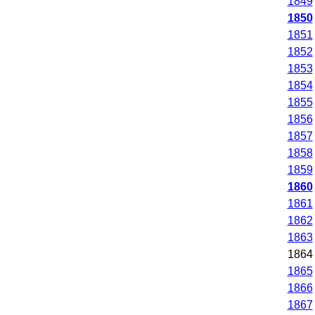
1849
1850
1851
1852
1853
1854
1855
1856
1857
1858
1859
1860
1861
1862
1863
1864
1865
1866
1867