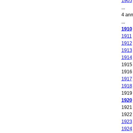
1905
...
4 an
...
1910
1911
1912
1913
1914
1915
1916
1917
1918
1919
1920
1921
1922
1923
1924