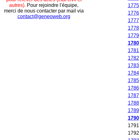
autres).
Pour rejoindre l'équipe,
1775
merci de nous contacter par mail via
1776
contact@geneoweb.org
1777
1778
1779
1780
1781
1782
1783
1784
1785
1786
1787
1788
1789
1790
1791
1792