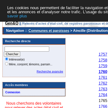
Les cookies nous permettent de faciliter la navigation et
et les annonces et d'analyser notre trafic. L'usage du s
savoir plus
Gen&O
||
Relevés d'actes d'état-civil, de registres paroissiaux 
Navigation ::
Communes et paroisses
> Aincille (Distributio
Recherche directe
Anné
1757
Intéressé(e)
1758
Mère, conjoint, témoins, parrain...
1759
1760
Recherche avancée
1761
1762
Accès membres
1763
Connexion
1764
1765
Nous cherchons des volontaires
1766
pour relever des actes (état civil et