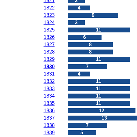
1821
3
1822
4
1823
9
1824
3
1825
11
1826
6
1827
8
1828
8
1829
11
1830
7
1831
4
1832
11
1833
11
1834
11
1835
11
1836
12
1837
13
1838
7
1839
5