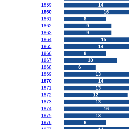
1859
14
1860
16
1861
8
1862
9
1863
9
1864
15
1865
14
1866
8
1867
10
1868
6
1869
13
1870
14
1871
13
1872
12
1873
13
1874
16
1875
13
1876
8