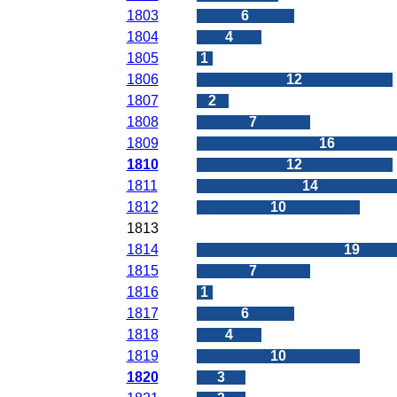
1803
6
1804
4
1805
1
1806
12
1807
2
1808
7
1809
16
1810
12
1811
14
1812
10
1813
0
1814
19
1815
7
1816
1
1817
6
1818
4
1819
10
1820
3