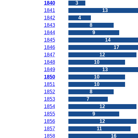
1840
3
1841
13
1842
4
1843
8
1844
9
1845
14
1846
17
1847
12
1848
10
1849
13
1850
10
1851
10
1852
8
1853
7
1854
12
1855
9
1856
12
1857
11
1858
16