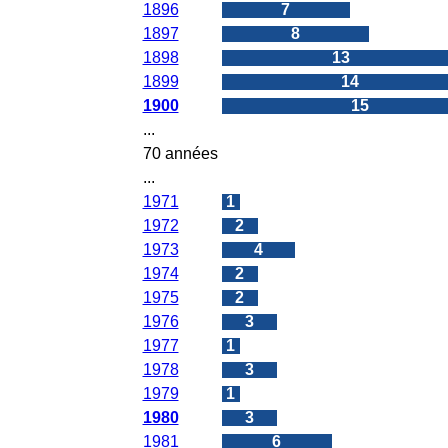
1896
7
1897
8
1898
13
1899
14
1900
15
...
70 années
...
1971
1
1972
2
1973
4
1974
2
1975
2
1976
3
1977
1
1978
3
1979
1
1980
3
1981
6