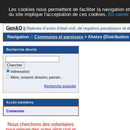
Les cookies nous permettent de faciliter la navigation et
du site implique l'acceptation de ces cookies.
En savoir
Gen&O
||
Relevés d'actes d'état-civil, de registres paroissiaux 
Navigation ::
Communes et paroisses
> Ahetze (Distribution
Recherche directe
Intéressé(e)
Mère, conjoint, témoins, parrain...
Recherche avancée
Accès membres
Connexion
Nous cherchons des volontaires
pour relever des actes (état civil et