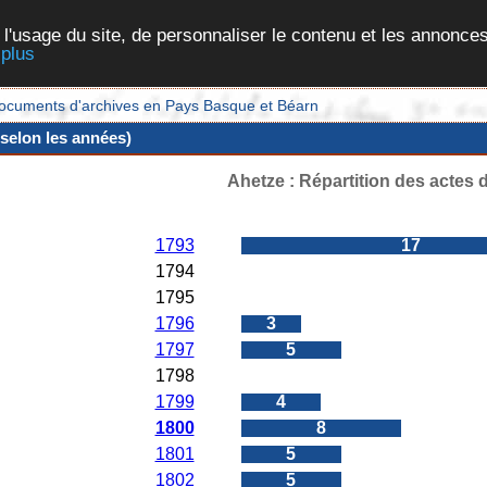
 l'usage du site, de personnaliser le contenu et les annonces
 plus
et documents d'archives en Pays Basque et Béarn
 selon les années)
Ahetze : Répartition des actes 
Années
Nombres d'actes
1793
17
1794
0
1795
0
1796
3
1797
5
1798
0
1799
4
1800
8
1801
5
1802
5