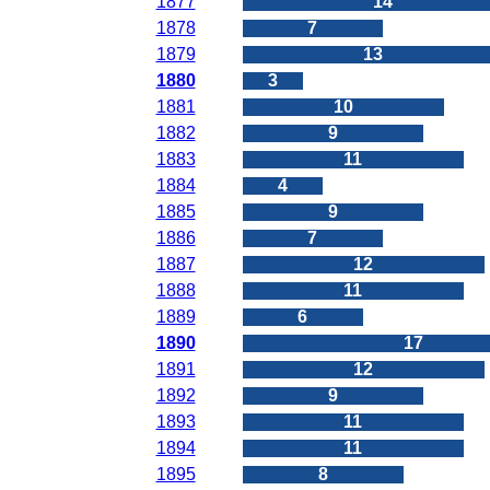
1877
14
1878
7
1879
13
1880
3
1881
10
1882
9
1883
11
1884
4
1885
9
1886
7
1887
12
1888
11
1889
6
1890
17
1891
12
1892
9
1893
11
1894
11
1895
8