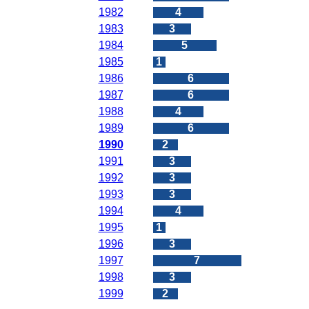
1982
4
1983
3
1984
5
1985
1
1986
6
1987
6
1988
4
1989
6
1990
2
1991
3
1992
3
1993
3
1994
4
1995
1
1996
3
1997
7
1998
3
1999
2