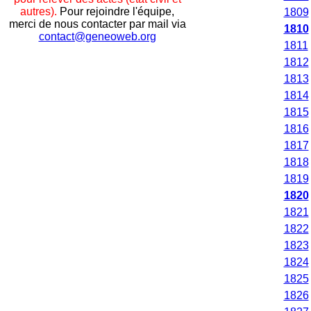
autres).
Pour rejoindre l'équipe,
1809
merci de nous contacter par mail via
1810
contact@geneoweb.org
1811
1812
1813
1814
1815
1816
1817
1818
1819
1820
1821
1822
1823
1824
1825
1826