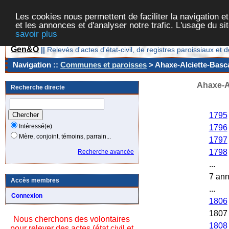
Les cookies nous permettent de faciliter la navigation et
et les annonces et d'analyser notre trafic. L'usage du s
savoir plus
Gen&O
||
Relevés d'actes d'état-civil, de registres paroissiaux 
Navigation ::
Communes et paroisses
> Ahaxe-Alciette-Basca
Ahaxe-Al
Recherche directe
Anné
1795
Intéressé(e)
1796
Mère, conjoint, témoins, parrain...
1797
1798
Recherche avancée
...
7 an
Accès membres
...
Connexion
1806
1807
Nous cherchons des volontaires
1808
pour relever des actes (état civil et