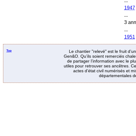
...
1947
...
3 an
...
1951
Top
Le chantier "relevé" est le fruit d’
Gen&O. Qu’ils soient remerciés chale
de partager l’information avec le p
utiles pour retrouver ses ancêtres. Ce
actes d’état civil numérisés et mi
départementales de