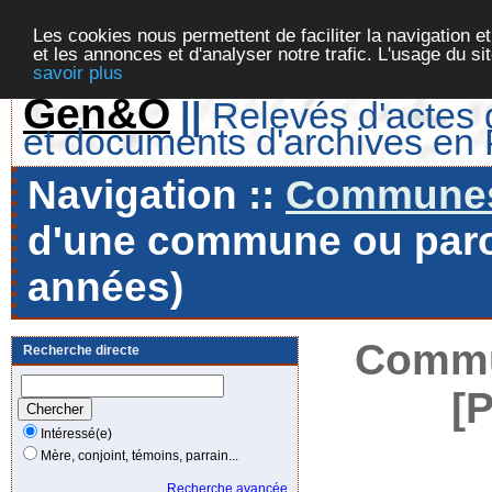
Les cookies nous permettent de faciliter la navigation et
et les annonces et d'analyser notre trafic. L'usage du s
savoir plus
Gen&O
||
Relevés d'actes d
et documents d'archives en
Navigation ::
Communes 
d'une commune ou paroi
années)
Commu
Recherche directe
[
Intéressé(e)
Mère, conjoint, témoins, parrain...
Recherche avancée