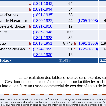
(1891-1942)
64
(1891-1934)
54
ve-d'Arthez
(1891-1935)
38
ave-de-Navarrenx
(1890-1922)
44
(1705-1908)
4
ve-sur-Bidouze
(1891-1918)
19
gure
(1886-1948)
109
(1891-1928)
36
nque
(1619-1951)
8.749
(1691-1900)
1.
Abense-de-Bas
(1724-1955)
2.291
(1725-1890)
6
(1895-1930)
15
Totaux :
11.419
3.0
La consultation des tables et des actes présentés sur c
Ces données sont mises à disposition pour faciliter les rec
st interdit de faire un usage commercial de ces données ou de le
it d’un travail collectif mené par plusieurs adhérents de Gen&O. Qu’ils soient remerciés chaleureus
ion avec le plus grand nombre, sachant que ces tables sont très utiles pour retrouver ses ancêtres
’état civil numérisés et mis en ligne sur leur site internet par les Archives départementales des 