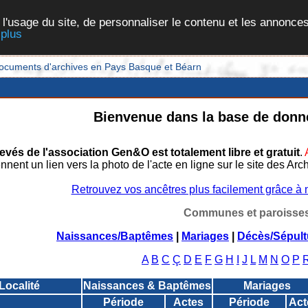
 l'usage du site, de personnaliser le contenu et les annonces
 plus
et documents d'archives en Pays Basque et Béarn
Bienvenue dans la base de don
evés de l'association Gen&O est totalement libre et gratuit
.
nnent un lien vers la photo de l'acte en ligne sur le site des 
Retrouvez vos ancêtres plus facilement grâce à no
Communes et paroisse
Naissances/Baptêmes
|
Mariages
|
Décès/Sépult
A
B
C
Ç
D
E
F
G
H
I
J
L
M
N
O
P
Localité
Naissances & Baptêmes
Mariages
Période
Actes
Période
Act