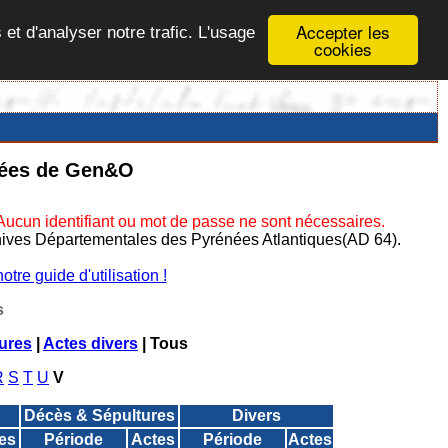
Accepter les
 et d'analyser notre trafic. L'usage
cookies
nées de Gen&O
Aucun identifiant ou mot de passe ne sont nécessaires.
Archives Départementales des Pyrénées Atlantiques(AD 64).
tre guide d'utilisation !
s
ures
|
Actes divers
| Tous
R
S
T
U
V
Décès & Sépultures
Divers
es
Période
Actes
Période
Actes