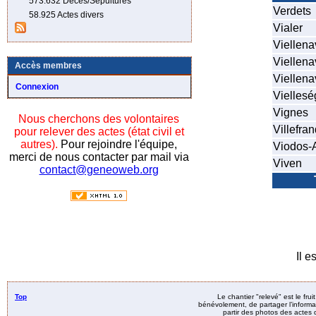
573.632 Décès/Sépultures
Verdets
58.925 Actes divers
Vialer
Viellena
Viellen
Accès membres
Viellena
Connexion
Viellesé
Vignes
Nous cherchons des volontaires
Villefra
pour relever des actes (état civil et
autres).
Pour rejoindre l'équipe,
Viodos-
merci de nous contacter par mail via
Viven
contact@geneoweb.org
Il e
Top
Le chantier "relevé" est le fru
bénévolement, de partager l’informat
partir des photos des actes d