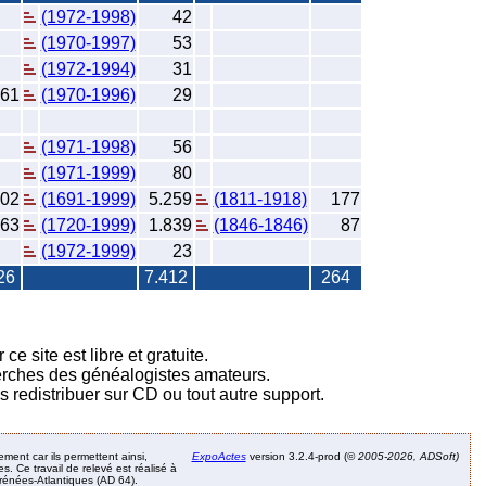
(1972-1998)
42
(1970-1997)
53
(1972-1994)
31
61
(1970-1996)
29
(1971-1998)
56
(1971-1999)
80
902
(1691-1999)
5.259
(1811-1918)
177
63
(1720-1999)
1.839
(1846-1846)
87
(1972-1999)
23
26
7.412
264
e site est libre et gratuite.
herches des généalogistes amateurs.
s redistribuer sur CD ou tout autre support.
ement car ils permettent ainsi,
ExpoActes
version 3.2.4-prod (©
2005-2026, ADSoft)
. Ce travail de relevé est réalisé à
Pyrénées-Atlantiques (AD 64).