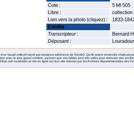
Cote :
5 MI 505
Libre :
collectio
Lien vers la photo (cliquez) :
1833-1842
Crédits
:
Transcripteur
:
Bernard H
Déposant
:
Louradour
it d’un travail collectif mené par plusieurs adhérents de Gen&O. Qu’ils soient remerciés chaleureus
ion avec le plus grand nombre, sachant que ces tables sont très utiles pour retrouver ses ancêtres
’état civil numérisés et mis en ligne sur leur site internet par les Archives départementales des 