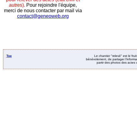
autres).
Pour rejoindre l'équipe,
merci de nous contacter par mail via
contact@geneoweb.org
Top
Le chantier "relevé" est le fru
bénévolement, de partager l’informat
partir des photos des actes d