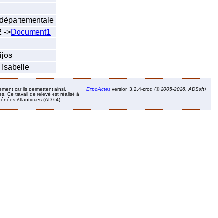
n départementale
 ->
Document1
ijos
 Isabelle
ement car ils permettent ainsi,
ExpoActes
version 3.2.4-prod (©
2005-2026, ADSoft)
. Ce travail de relevé est réalisé à
Pyrénées-Atlantiques (AD 64).