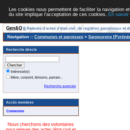
Les cookies nous permettent de faciliter la navigation et
du site implique l'acceptation de ces cookies.
En savoir
Gen&O
||
Relevés d'actes d'état-civil, de registres paroissiaux 
Navigation ::
Communes et paroisses
>
Sarpourenx [Pyrénée
Recherche directe
Intéressé(e)
Mère, conjoint, témoins, parrain...
Recherche avancée
Accès membres
Connexion
Nous cherchons des volontaires
pour relever des actes (état civil et