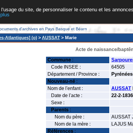
 l'usage du site, de personnaliser le contenu et les annonces
 plus
et documents d'archives en Pays Basque et Béarn
s-Atlantiques] (o)
>
AUSSAT
> Marie
Acte de naissance/baptê
Commune
:
Sarpoure
Code INSEE :
64505
Département / Province :
Pyrénées
Nouveau-né
:
Nom de l'enfant :
AUSSAT
Date de l'acte :
22-2-1836
Sexe :
Parents
:
Nom du père :
AUSSAT 
Nom de la mère :
LAJUS Ma
Références
: