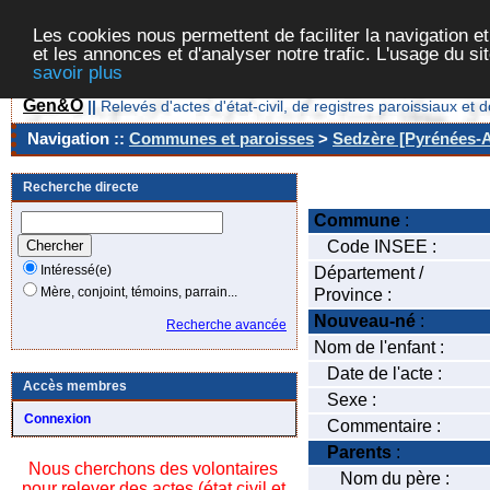
Les cookies nous permettent de faciliter la navigation et
et les annonces et d'analyser notre trafic. L'usage du s
savoir plus
Gen&O
||
Relevés d'actes d'état-civil, de registres paroissiaux 
Navigation ::
Communes et paroisses
>
Sedzère [Pyrénées-At
Recherche directe
Commune
:
Code INSEE :
Intéressé(e)
Département /
Mère, conjoint, témoins, parrain...
Province :
Nouveau-né
:
Recherche avancée
Nom de l'enfant :
Date de l'acte :
Accès membres
Sexe :
Connexion
Commentaire :
Parents
:
Nous cherchons des volontaires
Nom du père :
pour relever des actes (état civil et