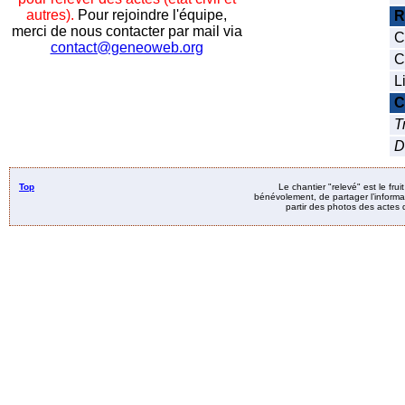
autres).
Pour rejoindre l'équipe,
R
merci de nous contacter par mail via
C
contact@geneoweb.org
C
L
C
T
D
Top
Le chantier "relevé" est le fru
bénévolement, de partager l’informat
partir des photos des actes d