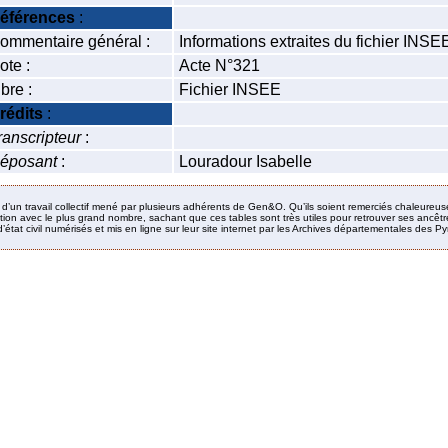
éférences
:
ommentaire général :
Informations extraites du fichier INS
ote :
Acte N°321
ibre :
Fichier INSEE
rédits
:
ranscripteur
:
éposant
:
Louradour Isabelle
it d’un travail collectif mené par plusieurs adhérents de Gen&O. Qu’ils soient remerciés chaleureus
ion avec le plus grand nombre, sachant que ces tables sont très utiles pour retrouver ses ancêtres
’état civil numérisés et mis en ligne sur leur site internet par les Archives départementales des 