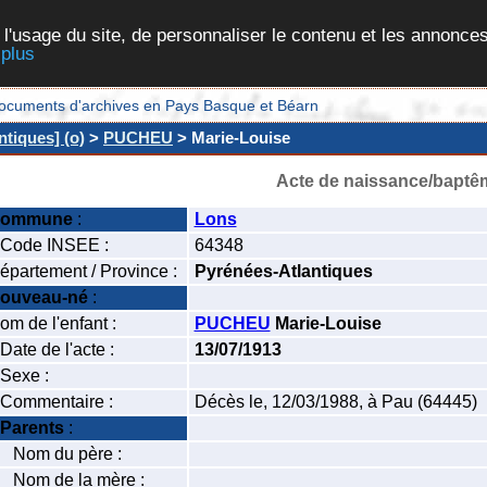
 l'usage du site, de personnaliser le contenu et les annonces
 plus
et documents d'archives en Pays Basque et Béarn
tiques] (o)
>
PUCHEU
> Marie-Louise
Acte de naissance/baptê
ommune
:
Lons
ode INSEE :
64348
épartement / Province :
Pyrénées-Atlantiques
ouveau-né
:
om de l'enfant :
PUCHEU
Marie-Louise
ate de l'acte :
13/07/1913
exe :
ommentaire :
Décès le, 12/03/1988, à Pau (64445)
Parents
:
om du père :
om de la mère :