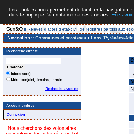
Les cookies nous permettent de faciliter la navigation et
du site implique l'acceptation de ces cookies.
En savoir
Gen&O
||
Relevés d'actes d'état-civil, de registres paroissiaux 
Navigation ::
Communes et paroisses
>
Lons [Pyrénées-Atlan
Recherche directe
C
C
Intéressé(e)
D
Mère, conjoint, témoins, parrain...
N
N
Recherche avancée
D
S
Accès membres
C
Connexion
N
Nous cherchons des volontaires
N
pour relever des actes (état civil et