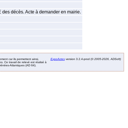
EE des décès. Acte à demander en mairie.
ement car ils permettent ainsi,
ExpoActes
version 3.2.4-prod (©
2005-2026, ADSoft)
. Ce travail de relevé est réalisé à
Pyrénées-Atlantiques (AD 64).