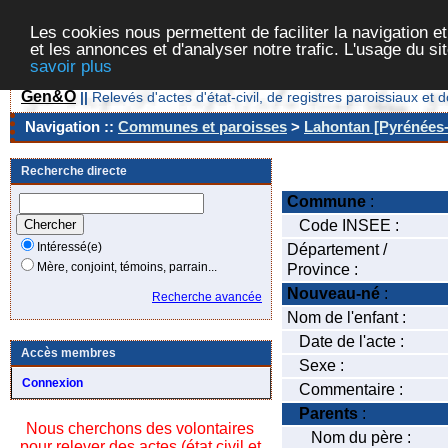
Les cookies nous permettent de faciliter la navigation et
et les annonces et d'analyser notre trafic. L'usage du s
savoir plus
Gen&O
||
Relevés d'actes d'état-civil, de registres paroissiaux 
Navigation ::
Communes et paroisses
>
Lahontan [Pyrénées-
Recherche directe
Commune
:
Code INSEE :
Intéressé(e)
Département /
Mère, conjoint, témoins, parrain...
Province :
Nouveau-né
:
Recherche avancée
Nom de l'enfant :
Date de l'acte :
Accès membres
Sexe :
Connexion
Commentaire :
Parents
:
Nous cherchons des volontaires
Nom du père :
pour relever des actes (état civil et