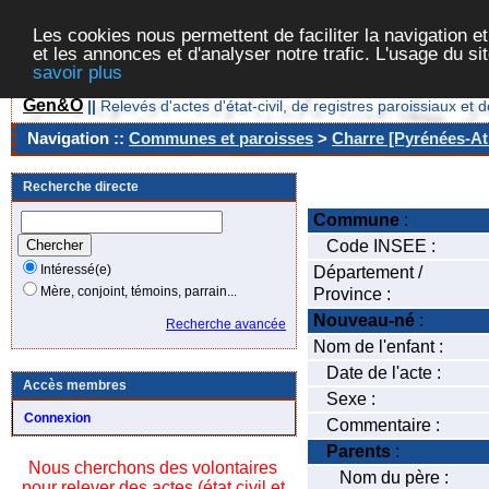
Les cookies nous permettent de faciliter la navigation et
et les annonces et d'analyser notre trafic. L'usage du s
savoir plus
Gen&O
||
Relevés d'actes d'état-civil, de registres paroissiaux 
Navigation ::
Communes et paroisses
>
Charre [Pyrénées-Atl
Recherche directe
Commune
:
Code INSEE :
Intéressé(e)
Département /
Mère, conjoint, témoins, parrain...
Province :
Nouveau-né
:
Recherche avancée
Nom de l'enfant :
Date de l'acte :
Accès membres
Sexe :
Connexion
Commentaire :
Parents
:
Nous cherchons des volontaires
Nom du père :
pour relever des actes (état civil et