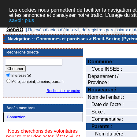
Les cookies nous permettent de faciliter la navigation et
et les annonces et d'analyser notre trafic. L'usage du s
savoir plus
Gen&O
||
Relevés d'actes d'état-civil, de registres paroissiaux 
Navigation ::
Communes et paroisses
>
Boeil-Bezing [Pyréné
Recherche directe
Commune
:
Code INSEE :
Intéressé(e)
Département /
Mère, conjoint, témoins, parrain...
Province :
Nouveau-né
:
Recherche avancée
Nom de l'enfant :
Date de l'acte :
Accès membres
Sexe :
Connexion
Commentaire :
Parents
:
Nous cherchons des volontaires
Nom du père :
pour relever des actes (état civil et