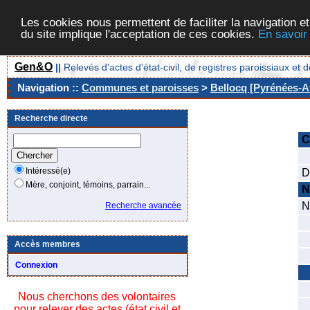
Les cookies nous permettent de faciliter la navigation et
du site implique l'acceptation de ces cookies.
En savoir
Gen&O
||
Relevés d'actes d'état-civil, de registres paroissiaux 
Navigation ::
Communes et paroisses
>
Bellocq [Pyrénées-At
Recherche directe
C
C
Intéressé(e)
D
Mère, conjoint, témoins, parrain...
N
N
Recherche avancée
D
S
Accès membres
C
Connexion
N
Nous cherchons des volontaires
N
pour relever des actes (état civil et