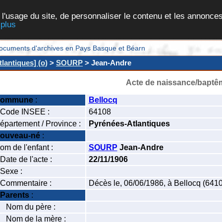
 l'usage du site, de personnaliser le contenu et les annonces
 plus
et documents d'archives en Pays Basque et Béarn
lantiques] (o)
>
SOURP
> Jean-Andre
Acte de naissance/baptê
ommune
:
Bellocq
ode INSEE :
64108
épartement / Province :
Pyrénées-Atlantiques
ouveau-né
:
om de l'enfant :
SOURP
Jean-Andre
ate de l'acte :
22/11/1906
exe :
ommentaire :
Décès le, 06/06/1986, à Bellocq (641
Parents
:
om du père :
om de la mère :