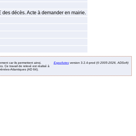
EE des décès. Acte à demander en mairie.
ement car ils permettent ainsi,
ExpoActes
version 3.2.4-prod (©
2005-2026, ADSoft)
. Ce travail de relevé est réalisé à
Pyrénées-Atlantiques (AD 64).