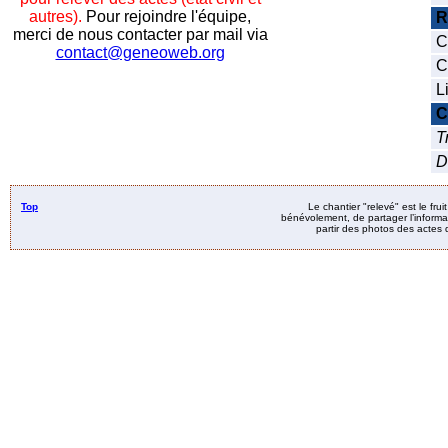
autres).
Pour rejoindre l'équipe,
R
merci de nous contacter par mail via
C
contact@geneoweb.org
C
L
C
T
D
Top
Le chantier "relevé" est le fru
bénévolement, de partager l’informat
partir des photos des actes d