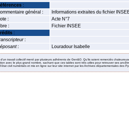
éférences
:
ommentaire général :
Informations extraites du fichier INS
ote :
Acte N°7
ibre :
Fichier INSEE
rédits
:
ranscripteur
:
éposant
:
Louradour Isabelle
it d’un travail collectif mené par plusieurs adhérents de Gen&O. Qu’ils soient remerciés chaleureus
ion avec le plus grand nombre, sachant que ces tables sont très utiles pour retrouver ses ancêtres
’état civil numérisés et mis en ligne sur leur site internet par les Archives départementales des 