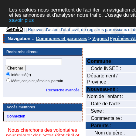
Les cookies nous permettent de faciliter la navigation et
et les annonces et d'analyser notre trafic. L'usage du s
savoir plus
Gen&O
||
Relevés d'actes d'état-civil, de registres paroissiaux 
Navigation ::
Communes et paroisses
>
Vignes [Pyrénées-Atl
Recherche directe
Commune
:
Code INSEE :
Intéressé(e)
Département /
Mère, conjoint, témoins, parrain...
Province :
Nouveau-né
:
Recherche avancée
Nom de l'enfant :
Date de l'acte :
Accès membres
Sexe :
Connexion
Commentaire :
Parents
:
Nous cherchons des volontaires
Nom du père :
pour relever des actes (état civil et