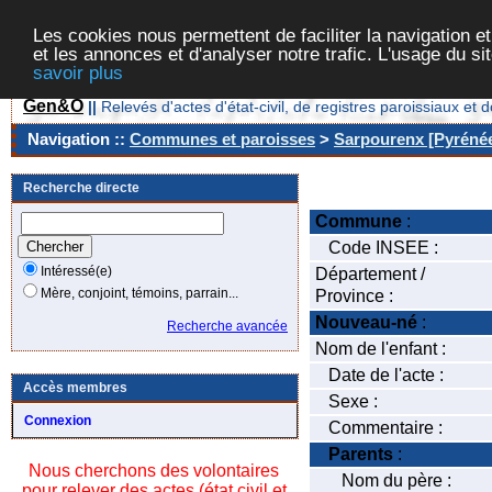
Les cookies nous permettent de faciliter la navigation et
et les annonces et d'analyser notre trafic. L'usage du s
savoir plus
Gen&O
||
Relevés d'actes d'état-civil, de registres paroissiaux 
Navigation ::
Communes et paroisses
>
Sarpourenx [Pyrénée
Recherche directe
Commune
:
Code INSEE :
Intéressé(e)
Département /
Mère, conjoint, témoins, parrain...
Province :
Nouveau-né
:
Recherche avancée
Nom de l'enfant :
Date de l'acte :
Accès membres
Sexe :
Connexion
Commentaire :
Parents
:
Nous cherchons des volontaires
Nom du père :
pour relever des actes (état civil et