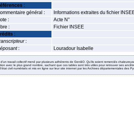
éférences
:
ommentaire général :
Informations extraites du fichier INS
ote :
Acte N°
ibre :
Fichier INSEE
rédits
:
ranscripteur
:
éposant
:
Louradour Isabelle
it d’un travail collectif mené par plusieurs adhérents de Gen&O. Qu’ils soient remerciés chaleureus
ion avec le plus grand nombre, sachant que ces tables sont très utiles pour retrouver ses ancêtres
’état civil numérisés et mis en ligne sur leur site internet par les Archives départementales des 