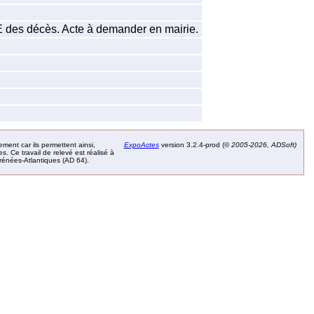
EE des décès. Acte à demander en mairie.
ement car ils permettent ainsi,
ExpoActes
version 3.2.4-prod (©
2005-2026, ADSoft)
. Ce travail de relevé est réalisé à
Pyrénées-Atlantiques (AD 64).