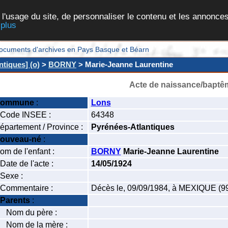
 l'usage du site, de personnaliser le contenu et les annonces
 plus
et documents d'archives en Pays Basque et Béarn
tiques] (o)
>
BORNY
> Marie-Jeanne Laurentine
Acte de naissance/baptê
ommune
:
Lons
ode INSEE :
64348
épartement / Province :
Pyrénées-Atlantiques
ouveau-né
:
om de l'enfant :
BORNY
Marie-Jeanne Laurentine
ate de l'acte :
14/05/1924
exe :
ommentaire :
Décès le, 09/09/1984, à MEXIQUE (9
Parents
:
om du père :
om de la mère :