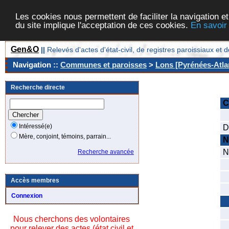
Les cookies nous permettent de faciliter la navigation et
du site implique l'acceptation de ces cookies.
En savoir
Gen&O
||
Relevés d'actes d'état-civil, de registres paroissiaux 
Navigation ::
Communes et paroisses
>
Lons [Pyrénées-Atlan
Recherche directe
C
C
Intéressé(e)
D
Mère, conjoint, témoins, parrain...
N
N
Recherche avancée
D
S
Accès membres
C
Connexion
N
Nous cherchons des volontaires
N
pour relever des actes (état civil et