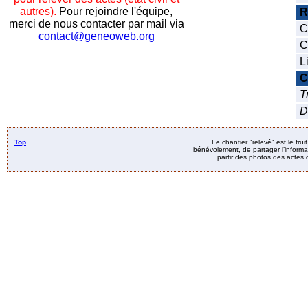
autres).
Pour rejoindre l'équipe,
R
merci de nous contacter par mail via
C
contact@geneoweb.org
C
L
C
T
D
Top
Le chantier "relevé" est le fru
bénévolement, de partager l’informat
partir des photos des actes d