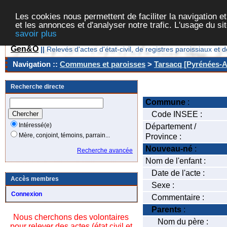
Les cookies nous permettent de faciliter la navigation et
et les annonces et d'analyser notre trafic. L'usage du s
savoir plus
Gen&O
||
Relevés d'actes d'état-civil, de registres paroissiaux 
Navigation ::
Communes et paroisses
>
Tarsacq [Pyrénées-At
Recherche directe
Commune
:
Code INSEE :
Intéressé(e)
Département /
Mère, conjoint, témoins, parrain...
Province :
Nouveau-né
:
Recherche avancée
Nom de l'enfant :
Date de l'acte :
Accès membres
Sexe :
Connexion
Commentaire :
Parents
:
Nous cherchons des volontaires
Nom du père :
pour relever des actes (état civil et