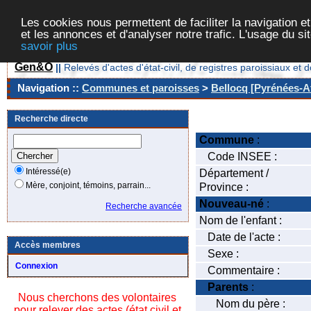
Les cookies nous permettent de faciliter la navigation et
et les annonces et d'analyser notre trafic. L'usage du s
savoir plus
Gen&O
||
Relevés d'actes d'état-civil, de registres paroissiaux 
Navigation ::
Communes et paroisses
>
Bellocq [Pyrénées-At
Recherche directe
Commune
:
Code INSEE :
Intéressé(e)
Département /
Mère, conjoint, témoins, parrain...
Province :
Nouveau-né
:
Recherche avancée
Nom de l'enfant :
Date de l'acte :
Accès membres
Sexe :
Connexion
Commentaire :
Parents
:
Nous cherchons des volontaires
Nom du père :
pour relever des actes (état civil et