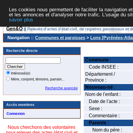
Les cookies nous permettent de faciliter la navigation et
et les annonces et d'analyser notre trafic. L'usage du s
savoir plus
Gen&O
||
Relevés d'actes d'état-civil, de registres paroissiaux 
Navigation ::
Communes et paroisses
>
Lons [Pyrénées-Atlan
Recherche directe
Commune
:
Code INSEE :
Intéressé(e)
Département /
Mère, conjoint, témoins, parrain...
Province :
Nouveau-né
:
Recherche avancée
Nom de l'enfant :
Date de l'acte :
Accès membres
Sexe :
Connexion
Commentaire :
Parents
:
Nous cherchons des volontaires
Nom du père :
pour relever des actes (état civil et