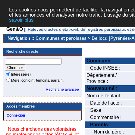
Les cookies nous permettent de faciliter la navigation et
et les annonces et d'analyser notre trafic. L'usage du s
savoir plus
Gen&O
||
Relevés d'actes d'état-civil, de registres paroissiaux 
Navigation ::
Communes et paroisses
>
Bellocq [Pyrénées-At
Recherche directe
Commune
:
Code INSEE :
Intéressé(e)
Département /
Mère, conjoint, témoins, parrain...
Province :
Nouveau-né
:
Recherche avancée
Nom de l'enfant :
Date de l'acte :
Accès membres
Sexe :
Connexion
Commentaire :
Parents
:
Nous cherchons des volontaires
Nom du père :
pour relever des actes (état civil et