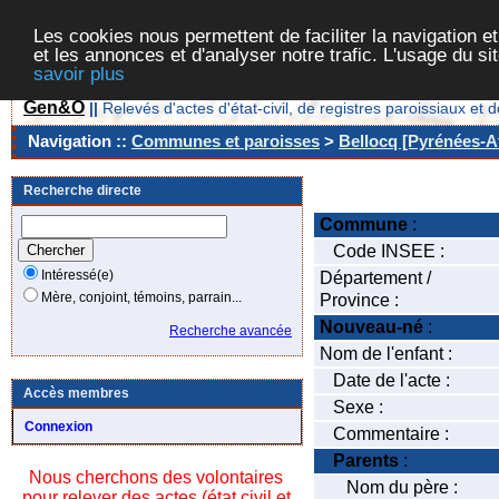
Les cookies nous permettent de faciliter la navigation et
et les annonces et d'analyser notre trafic. L'usage du s
savoir plus
Gen&O
||
Relevés d'actes d'état-civil, de registres paroissiaux 
Navigation ::
Communes et paroisses
>
Bellocq [Pyrénées-At
Recherche directe
Commune
:
Code INSEE :
Intéressé(e)
Département /
Mère, conjoint, témoins, parrain...
Province :
Nouveau-né
:
Recherche avancée
Nom de l'enfant :
Date de l'acte :
Accès membres
Sexe :
Connexion
Commentaire :
Parents
:
Nous cherchons des volontaires
Nom du père :
pour relever des actes (état civil et