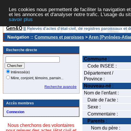
Les cookies nous permettent de faciliter la navigation et
et les annonces et d'analyser notre trafic. L'usage du s
savoir plus
Gen&O
||
Relevés d'actes d'état-civil, de registres paroissiaux 
Navigation ::
Communes et paroisses
>
Aren [Pyrénées-Atlan
Recherche directe
Commune
:
Code INSEE :
Intéressé(e)
Département /
Mère, conjoint, témoins, parrain...
Province :
Nouveau-né
:
Recherche avancée
Nom de l'enfant :
Date de l'acte :
Accès membres
Sexe :
Connexion
Commentaire :
Parents
:
Nous cherchons des volontaires
Nom du père :
pour relever des actes (état civil et