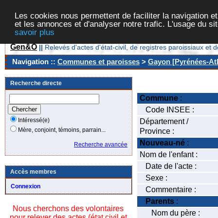
Les cookies nous permettent de faciliter la navigation et
et les annonces et d'analyser notre trafic. L'usage du s
savoir plus
Gen&O
||
Relevés d'actes d'état-civil, de registres paroissiaux 
Navigation ::
Communes et paroisses
>
Gayon [Pyrénées-Atl
Recherche directe
Commune
:
Code INSEE :
Intéressé(e)
Département /
Mère, conjoint, témoins, parrain...
Province :
Nouveau-né
:
Recherche avancée
Nom de l'enfant :
Date de l'acte :
Accès membres
Sexe :
Connexion
Commentaire :
Parents
:
Nous cherchons des volontaires
Nom du père :
pour relever des actes (état civil et