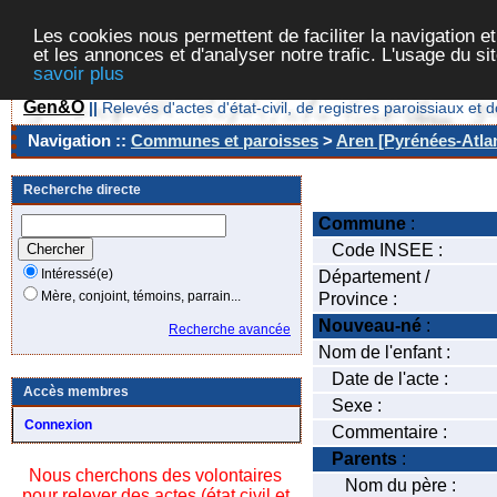
Les cookies nous permettent de faciliter la navigation et
et les annonces et d'analyser notre trafic. L'usage du s
savoir plus
Gen&O
||
Relevés d'actes d'état-civil, de registres paroissiaux 
Navigation ::
Communes et paroisses
>
Aren [Pyrénées-Atlan
Recherche directe
Commune
:
Code INSEE :
Intéressé(e)
Département /
Mère, conjoint, témoins, parrain...
Province :
Nouveau-né
:
Recherche avancée
Nom de l'enfant :
Date de l'acte :
Accès membres
Sexe :
Connexion
Commentaire :
Parents
:
Nous cherchons des volontaires
Nom du père :
pour relever des actes (état civil et