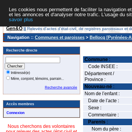
Les cookies nous permettent de faciliter la navigation et
et les annonces et d'analyser notre trafic. L'usage du s
savoir plus
Gen&O
||
Relevés d'actes d'état-civil, de registres paroissiaux 
Navigation ::
Communes et paroisses
>
Bellocq [Pyrénées-At
Recherche directe
Commune
:
Code INSEE :
Intéressé(e)
Département /
Mère, conjoint, témoins, parrain...
Province :
Nouveau-né
:
Recherche avancée
Nom de l'enfant :
Date de l'acte :
Accès membres
Sexe :
Connexion
Commentaire :
Parents
:
Nous cherchons des volontaires
Nom du père :
pour relever des actes (état civil et