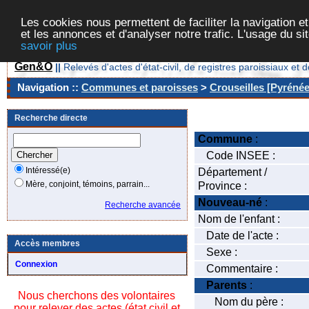
Les cookies nous permettent de faciliter la navigation et
et les annonces et d'analyser notre trafic. L'usage du s
savoir plus
Gen&O
||
Relevés d'actes d'état-civil, de registres paroissiaux 
Navigation ::
Communes et paroisses
>
Crouseilles [Pyrénée
Recherche directe
Commune
:
Code INSEE :
Intéressé(e)
Département /
Mère, conjoint, témoins, parrain...
Province :
Nouveau-né
:
Recherche avancée
Nom de l'enfant :
Date de l'acte :
Accès membres
Sexe :
Connexion
Commentaire :
Parents
:
Nous cherchons des volontaires
Nom du père :
pour relever des actes (état civil et