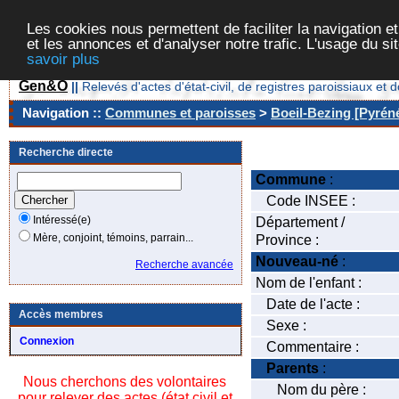
Les cookies nous permettent de faciliter la navigation et
et les annonces et d'analyser notre trafic. L'usage du s
savoir plus
Gen&O
||
Relevés d'actes d'état-civil, de registres paroissiaux 
Navigation ::
Communes et paroisses
>
Boeil-Bezing [Pyréné
Recherche directe
Commune
:
Code INSEE :
Intéressé(e)
Département /
Mère, conjoint, témoins, parrain...
Province :
Nouveau-né
:
Recherche avancée
Nom de l'enfant :
Date de l'acte :
Accès membres
Sexe :
Connexion
Commentaire :
Parents
:
Nous cherchons des volontaires
Nom du père :
pour relever des actes (état civil et