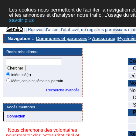
Les cookies nous permettent de faciliter la navigation et
et les annonces et d'analyser notre trafic. L'usage du s
savoir plus
Gen&O
||
Relevés d'actes d'état-civil, de registres paroissiaux 
Navigation ::
Communes et paroisses
>
Aussurucq [Pyrénées
Recherche directe
C
Co
Intéressé(e)
Dé
Mère, conjoint, témoins, parrain...
No
Nom
Recherche avancée
Da
Se
Accès membres
P
Connexion
No
No
Nous cherchons des volontaires
Ré
pour relever des actes (état civil et