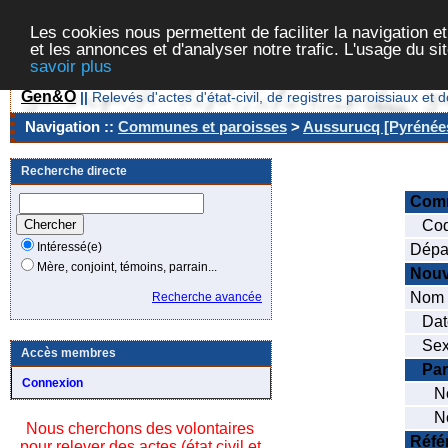
Les cookies nous permettent de faciliter la navigation et
et les annonces et d'analyser notre trafic. L'usage du s
savoir plus
Gen&O
||
Relevés d'actes d'état-civil, de registres paroissiaux 
Navigation ::
Communes et paroisses
>
Aussurucq [Pyrénées
Recherche directe
Com
Cod
Intéressé(e)
Dépar
Mère, conjoint, témoins, parrain...
Nouv
Nom d
Recherche avancée
Date 
Sex
Accès membres
Par
Connexion
Nom
Nom 
Nous cherchons des volontaires
Réfé
pour relever des actes (état civil et