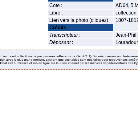
Cote :
AD64, 5 M
Libre :
collectio
Lien vers la photo (cliquez) :
1807-181
Crédits
:
Transcripteur
:
Jean-Phil
Déposant
:
Louradour
it d’un travail collectif mené par plusieurs adhérents de Gen&O. Qu’ils soient remerciés chaleureus
ion avec le plus grand nombre, sachant que ces tables sont très utiles pour retrouver ses ancêtres
’état civil numérisés et mis en ligne sur leur site internet par les Archives départementales des 