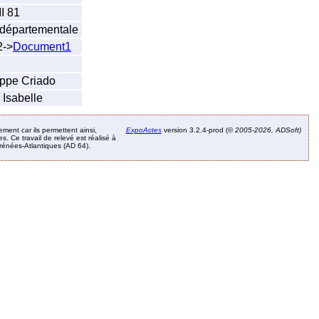
I 81
n départementale
2->
Document1
ippe Criado
 Isabelle
ement car ils permettent ainsi,
ExpoActes
version 3.2.4-prod (©
2005-2026, ADSoft)
. Ce travail de relevé est réalisé à
Pyrénées-Atlantiques (AD 64).