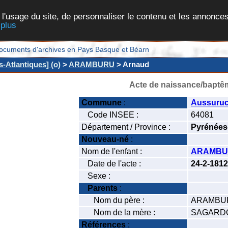
 l'usage du site, de personnaliser le contenu et les annonces
 plus
et documents d'archives en Pays Basque et Béarn
-Atlantiques] (o)
>
ARAMBURU
> Arnaud
Acte de naissance/baptê
Commune
:
Aussuru
Code INSEE :
64081
Département / Province :
Pyrénées
Nouveau-né
:
Nom de l'enfant :
ARAMBU
Date de l'acte :
24-2-1812
Sexe :
Parents
:
Nom du père :
ARAMBUR
Nom de la mère :
SAGARDO
Références
: