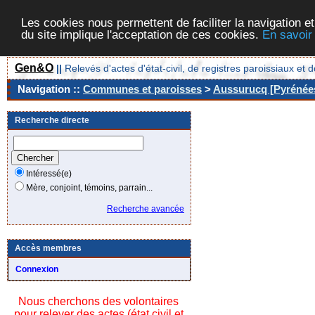
Les cookies nous permettent de faciliter la navigation et
du site implique l'acceptation de ces cookies.
En savoir
Gen&O
||
Relevés d'actes d'état-civil, de registres paroissiaux 
Navigation ::
Communes et paroisses
>
Aussurucq [Pyrénées
Recherche directe
Intéressé(e)
Mère, conjoint, témoins, parrain...
Recherche avancée
Accès membres
Connexion
Nous cherchons des volontaires
pour relever des actes (état civil et