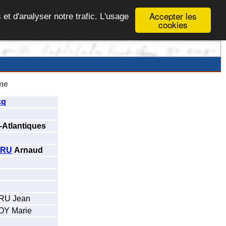
Accepter les
 et d'analyser notre trafic. L'usage
cookies
me
cq
-Atlantiques
RU
Arnaud
U Jean
Y Marie