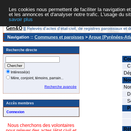
Les cookies nous permettent de faciliter la navigation et
et les annonces et d'analyser notre trafic. L'usage du s
savoir plus
Gen&O
||
Relevés d'actes d'état-civil, de registres paroissiaux 
Navigation ::
Communes et paroisses
>
Aroue [Pyrénées-Atla
Recherche directe
Co
Co
Intéressé(e)
Dép
Mère, conjoint, témoins, parrain...
No
Nom
Recherche avancée
Dat
Se
Accès membres
P
Connexion
No
No
Nous cherchons des volontaires
Ré
pour relever des actes (état civil et