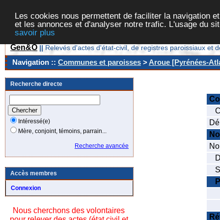
Les cookies nous permettent de faciliter la navigation et
et les annonces et d'analyser notre trafic. L'usage du s
savoir plus
Gen&O
||
Relevés d'actes d'état-civil, de registres paroissiaux 
Navigation ::
Communes et paroisses
>
Aroue [Pyrénées-Atla
Recherche directe
C
Co
Intéressé(e)
Dé
Mère, conjoint, témoins, parrain...
No
Nom
Recherche avancée
Da
Se
Accès membres
P
Connexion
No
No
Nous cherchons des volontaires
Ré
pour relever des actes (état civil et