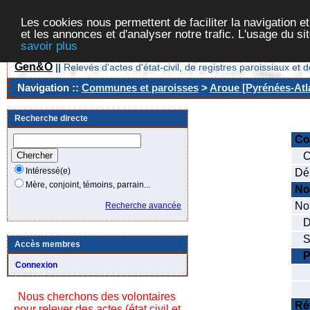
Les cookies nous permettent de faciliter la navigation et
et les annonces et d'analyser notre trafic. L'usage du s
savoir plus
Gen&O
||
Relevés d'actes d'état-civil, de registres paroissiaux 
Navigation ::
Communes et paroisses
>
Aroue [Pyrénées-Atla
Recherche directe
C
Co
Intéressé(e)
Dé
Mère, conjoint, témoins, parrain...
No
Nom
Recherche avancée
Da
Se
Accès membres
P
Connexion
No
No
Nous cherchons des volontaires
Ré
pour relever des actes (état civil et