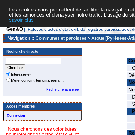
Les cookies nous permettent de faciliter la navigation et
et les annonces et d'analyser notre trafic. L'usage du s
savoir plus
Gen&O
||
Relevés d'actes d'état-civil, de registres paroissiaux 
Navigation ::
Communes et paroisses
>
Aroue [Pyrénées-Atla
Recherche directe
C
Co
Intéressé(e)
Dé
Mère, conjoint, témoins, parrain...
No
Nom
Recherche avancée
Da
Se
Accès membres
P
Connexion
No
No
Nous cherchons des volontaires
Ré
pour relever des actes (état civil et