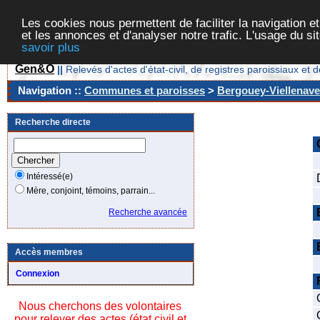
Les cookies nous permettent de faciliter la navigation et
et les annonces et d'analyser notre trafic. L'usage du s
savoir plus
Gen&O
||
Relevés d'actes d'état-civil, de registres paroissiaux 
Navigation ::
Communes et paroisses
>
Bergouey-Viellenave
Recherche directe
Intéressé(e)
Mère, conjoint, témoins, parrain...
Recherche avancée
Accès membres
Connexion
Nous cherchons des volontaires
pour relever des actes (état civil et