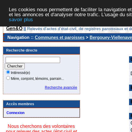
Les cookies nous permettent de faciliter la navigation et
et les annonces et d'analyser notre trafic. L'usage du s
savoir plus
Gen&O
||
Relevés d'actes d'état-civil, de registres paroissiaux 
Navigation ::
Communes et paroisses
>
Bergouey-Viellenave
Recherche directe
Intéressé(e)
Mère, conjoint, témoins, parrain...
Recherche avancée
Accès membres
Connexion
Nous cherchons des volontaires
pour relever des actes (état civil et