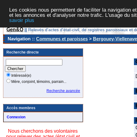
Les cookies nous permettent de faciliter la navigation et
et les annonces et d'analyser notre trafic. L'usage du s
savoir plus
Gen&O
||
Relevés d'actes d'état-civil, de registres paroissiaux 
Navigation ::
Communes et paroisses
>
Bergouey-Viellenave
Recherche directe
Intéressé(e)
Mère, conjoint, témoins, parrain...
Recherche avancée
Accès membres
Connexion
Nous cherchons des volontaires
pour relever des actes (état civil et