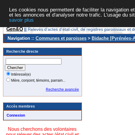
Les cookies nous permettent de faciliter la navigation et
et les annonces et d'analyser notre trafic. L'usage du s
savoir plus
Gen&O
||
Relevés d'actes d'état-civil, de registres paroissiaux 
Navigation ::
Communes et paroisses
>
Bidache [Pyrénées-A
Recherche directe
Intéressé(e)
Mère, conjoint, témoins, parrain...
Recherche avancée
Accès membres
Connexion
Nous cherchons des volontaires
pour relever des actes (état civil et