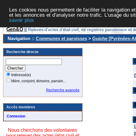
Les cookies nous permettent de faciliter la navigation et
et les annonces et d'analyser notre trafic. L'usage du s
savoir plus
Gen&O
||
Relevés d'actes d'état-civil, de registres paroissiaux 
Navigation ::
Communes et paroisses
>
Guiche [Pyrénées-At
Recherche directe
Intéressé(e)
Mère, conjoint, témoins, parrain...
Recherche avancée
Accès membres
Connexion
Nous cherchons des volontaires
pour relever des actes (état civil et