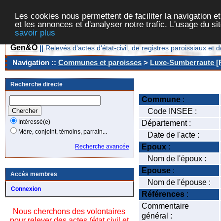
Les cookies nous permettent de faciliter la navigation et
et les annonces et d'analyser notre trafic. L'usage du s
savoir plus
Gen&O
||
Relevés d'actes d'état-civil, de registres paroissiaux 
Navigation ::
Communes et paroisses
>
Luxe-Sumberraute [P
Recherche directe
Commune
:
Code INSEE :
Intéressé(e)
Département :
Mère, conjoint, témoins, parrain...
Date de l'acte :
Epoux
:
Recherche avancée
Nom de l'époux :
Epouse
:
Accès membres
Nom de l'épouse :
Connexion
Références
:
Commentaire
Nous cherchons des volontaires
général :
pour relever des actes (état civil et