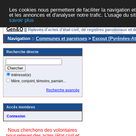
Les cookies nous permettent de faciliter la navigation et
et les annonces et d'analyser notre trafic. L'usage du s
savoir plus
Gen&O
||
Relevés d'actes d'état-civil, de registres paroissiaux 
Navigation ::
Communes et paroisses
>
Escout [Pyrénées-Atl
Recherche directe
Intéressé(e)
Mère, conjoint, témoins, parrain...
Recherche avancée
Accès membres
Connexion
Nous cherchons des volontaires
pour relever des actes (état civil et