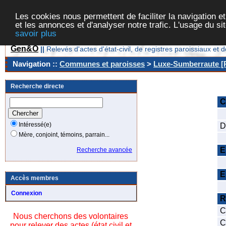
Les cookies nous permettent de faciliter la navigation et
et les annonces et d'analyser notre trafic. L'usage du s
savoir plus
Gen&O
||
Relevés d'actes d'état-civil, de registres paroissiaux 
Navigation ::
Communes et paroisses
>
Luxe-Sumberraute [P
Recherche directe
C
C
Intéressé(e)
D
Mère, conjoint, témoins, parrain...
D
E
Recherche avancée
N
E
Accès membres
N
Connexion
R
C
Nous cherchons des volontaires
C
pour relever des actes (état civil et