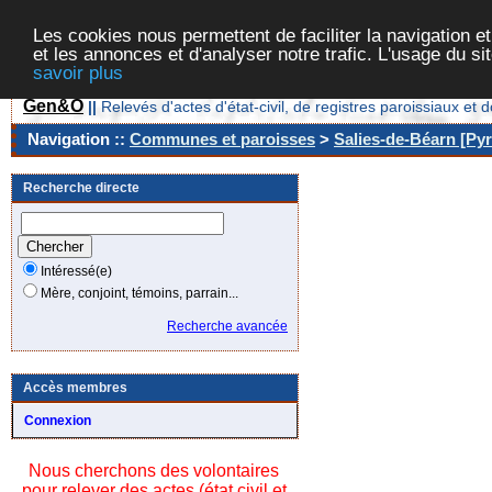
Les cookies nous permettent de faciliter la navigation et
et les annonces et d'analyser notre trafic. L'usage du s
savoir plus
Gen&O
||
Relevés d'actes d'état-civil, de registres paroissiaux 
Navigation ::
Communes et paroisses
>
Salies-de-Béarn [Pyr
Recherche directe
Intéressé(e)
Mère, conjoint, témoins, parrain...
Recherche avancée
Accès membres
Connexion
Nous cherchons des volontaires
pour relever des actes (état civil et