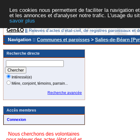
Les cookies nous permettent de faciliter la navigation et
et les annonces et d'analyser notre trafic. L'usage du s
savoir plus
Gen&O
||
Relevés d'actes d'état-civil, de registres paroissiaux 
Navigation ::
Communes et paroisses
>
Salies-de-Béarn [Pyr
Recherche directe
Intéressé(e)
Mère, conjoint, témoins, parrain...
Recherche avancée
Accès membres
Connexion
Nous cherchons des volontaires
pour relever des actes (état civil et