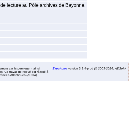
 de lecture au Pôle archives de Bayonne.
ement car ils permettent ainsi,
ExpoActes
version 3.2.4-prod (©
2005-2026, ADSoft)
. Ce travail de relevé est réalisé à
Pyrénées-Atlantiques (AD 64).