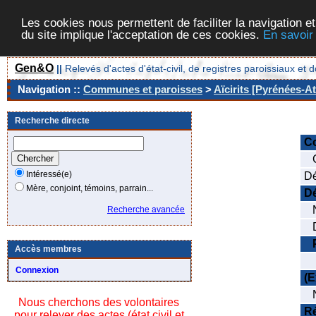
Les cookies nous permettent de faciliter la navigation et
du site implique l'acceptation de ces cookies.
En savoir
Gen&O
||
Relevés d'actes d'état-civil, de registres paroissiaux 
Navigation ::
Communes et paroisses
>
Aïcirits [Pyrénées-At
Recherche directe
C
C
Intéressé(e)
Dé
Mère, conjoint, témoins, parrain...
Dé
N
Recherche avancée
Da
Accès membres
N
Connexion
(E
N
Nous cherchons des volontaires
Ré
pour relever des actes (état civil et