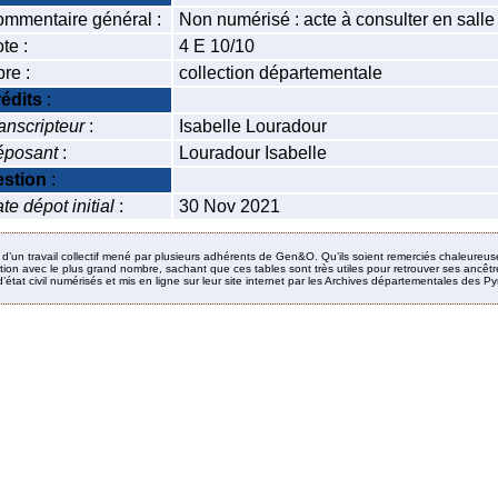
mmentaire général :
Non numérisé : acte à consulter en salle
te :
4 E 10/10
bre :
collection départementale
édits
:
anscripteur
:
Isabelle Louradour
posant
:
Louradour Isabelle
stion
:
te dépot initial
:
30 Nov 2021
it d’un travail collectif mené par plusieurs adhérents de Gen&O. Qu’ils soient remerciés chaleureus
ion avec le plus grand nombre, sachant que ces tables sont très utiles pour retrouver ses ancêtres
’état civil numérisés et mis en ligne sur leur site internet par les Archives départementales des 