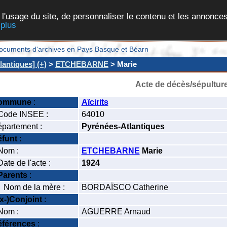
 l'usage du site, de personnaliser le contenu et les annonces
 plus
et documents d'archives en Pays Basque et Béarn
lantiques] (+)
>
ETCHEBARNE
> Marie
Acte de décès/sépultur
ommune
:
Aïcirits
ode INSEE :
64010
partement :
Pyrénées-Atlantiques
funt
:
om :
ETCHEBARNE
Marie
te de l'acte :
1924
Parents
:
om de la mère :
BORDAÏSCO Catherine
x-)Conjoint
:
om :
AGUERRE Arnaud
férences
: