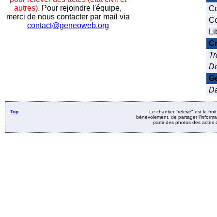
autres).
Pour rejoindre l'équipe,
Co
merci de nous contacter par mail via
Co
contact@geneoweb.org
Li
Cr
Tr
Dé
Ge
Da
Top
Le chantier "relevé" est le fru
bénévolement, de partager l’informat
partir des photos des actes d