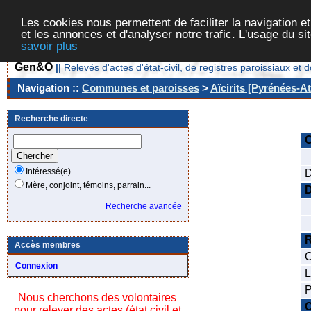
Les cookies nous permettent de faciliter la navigation et
et les annonces et d'analyser notre trafic. L'usage du s
savoir plus
Gen&O
||
Relevés d'actes d'état-civil, de registres paroissiaux 
Navigation ::
Communes et paroisses
>
Aïcirits [Pyrénées-At
Recherche directe
Intéressé(e)
D
Mère, conjoint, témoins, parrain...
D
Recherche avancée
D
R
Accès membres
C
Connexion
L
P
Nous cherchons des volontaires
C
pour relever des actes (état civil et