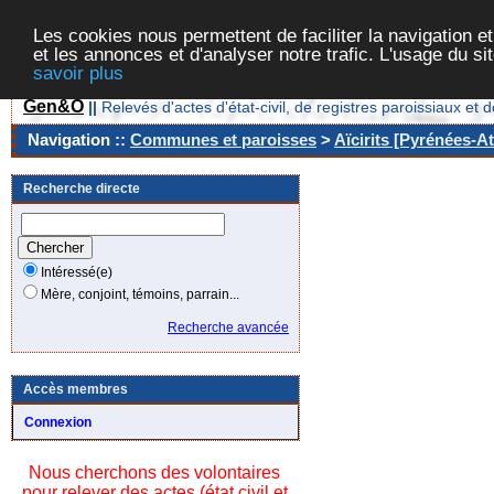
Les cookies nous permettent de faciliter la navigation et
et les annonces et d'analyser notre trafic. L'usage du s
savoir plus
Gen&O
||
Relevés d'actes d'état-civil, de registres paroissiaux 
Navigation ::
Communes et paroisses
>
Aïcirits [Pyrénées-At
Recherche directe
Intéressé(e)
Mère, conjoint, témoins, parrain...
Recherche avancée
Accès membres
Connexion
Nous cherchons des volontaires
pour relever des actes (état civil et