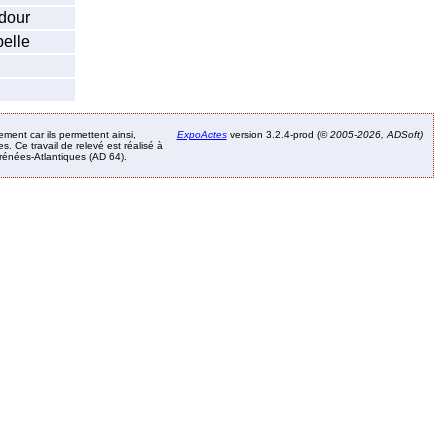
dour
elle
ement car ils permettent ainsi,
ExpoActes
version 3.2.4-prod (©
2005-2026, ADSoft)
. Ce travail de relevé est réalisé à
Pyrénées-Atlantiques (AD 64).