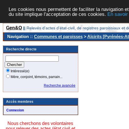
Les cookies nous permettent de faciliter la navigation et
du site implique l'acceptation de ces cookies.
En savoir
Gen&O
||
Relevés d'actes d'état-civil, de registres paroissiaux 
Navigation ::
Communes et paroisses
>
Aïcirits [Pyrénées-At
Recherche directe
Intéressé(e)
Mère, conjoint, témoins, parrain...
Recherche avancée
Accès membres
Connexion
Nous cherchons des volontaires
pour relever des actes (état civil et