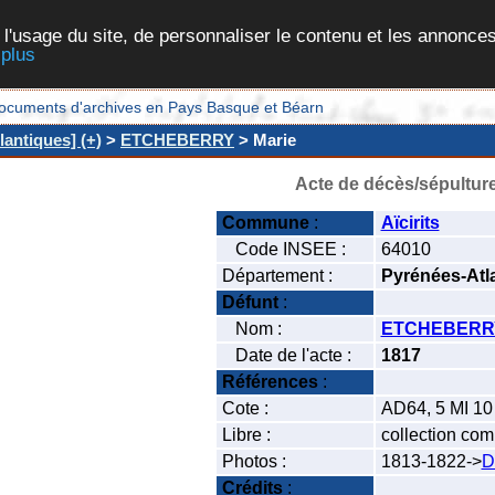
 l'usage du site, de personnaliser le contenu et les annonces
 plus
et documents d'archives en Pays Basque et Béarn
lantiques] (+)
>
ETCHEBERRY
> Marie
Acte de décès/sépultur
Commune
:
Aïcirits
Code INSEE :
64010
Département :
Pyrénées-Atl
Défunt
:
Nom :
ETCHEBERR
Date de l'acte :
1817
Références
:
Cote :
AD64, 5 MI 10
Libre :
collection co
Photos :
1813-1822->
D
Crédits
: