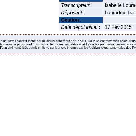
Transcripteur
:
Isabelle Loura
Déposant
:
Louradour Isab
Gestion
:
Date dépot initial
:
17 Fév 2015
it d’un travail collectif mené par plusieurs adhérents de Gen&O. Qu’ils soient remerciés chaleureus
ion avec le plus grand nombre, sachant que ces tables sont très utiles pour retrouver ses ancêtres
’état civil numérisés et mis en ligne sur leur site internet par les Archives départementales des 