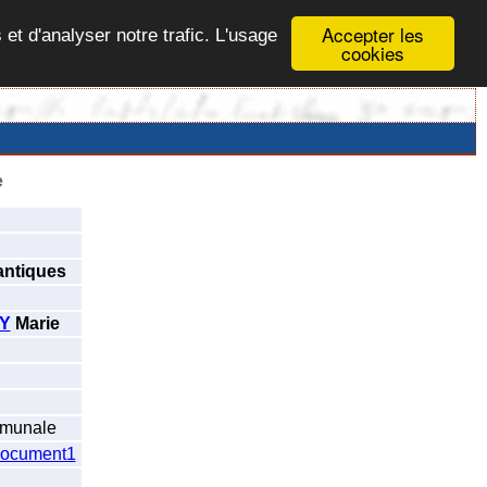
Accepter les
 et d'analyser notre trafic. L'usage
cookies
e
antiques
Y
Marie
mmunale
ocument1