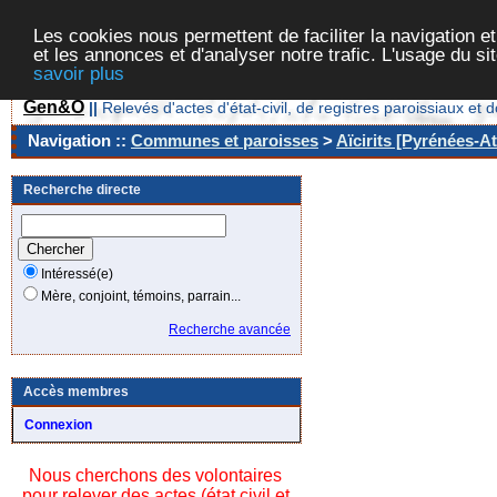
Les cookies nous permettent de faciliter la navigation et
et les annonces et d'analyser notre trafic. L'usage du s
savoir plus
Gen&O
||
Relevés d'actes d'état-civil, de registres paroissiaux 
Navigation ::
Communes et paroisses
>
Aïcirits [Pyrénées-At
Recherche directe
Intéressé(e)
Mère, conjoint, témoins, parrain...
Recherche avancée
Accès membres
Connexion
Nous cherchons des volontaires
pour relever des actes (état civil et