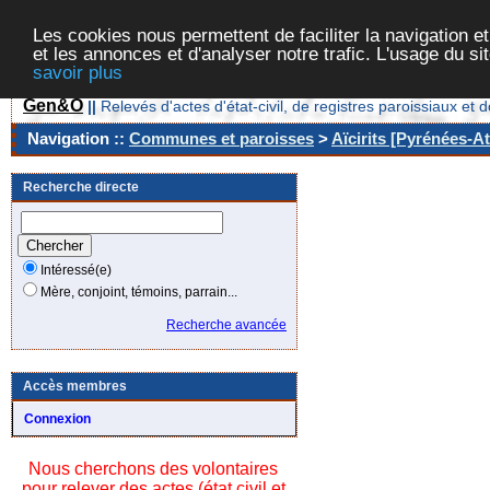
Les cookies nous permettent de faciliter la navigation et
et les annonces et d'analyser notre trafic. L'usage du s
savoir plus
Gen&O
||
Relevés d'actes d'état-civil, de registres paroissiaux 
Navigation ::
Communes et paroisses
>
Aïcirits [Pyrénées-At
Recherche directe
Intéressé(e)
Mère, conjoint, témoins, parrain...
Recherche avancée
Accès membres
Connexion
Nous cherchons des volontaires
pour relever des actes (état civil et